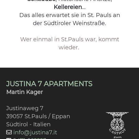
Kellereien
...
Das alles erwartet sie in St. Pauls an
der Südtiroler Weinstraße.
Wer einmal in St.Pauls war, kommt
wieder.
JUSTINA 7 APARTMENTS
Martin Kager
Justinaweg 7
39057 St.Pauls / Eppan
Südtirol - Italien
info@justina7.it